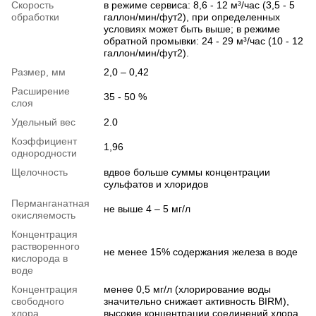
Скорость
в режиме сервиса: 8,6 - 12 м³/час (3,5 - 5
обработки
галлон/мин/фут2), при определенных
условиях может быть выше; в режиме
обратной промывки: 24 - 29 м³/час (10 - 12
галлон/мин/фут2).
Размер, мм
2,0 – 0,42
Расширение
35 - 50 %
слоя
Удельный вес
2.0
Коэффициент
1,96
однородности
Щелочность
вдвое больше суммы концентрации
сульфатов и хлоридов
Перманганатная
не выше 4 – 5 мг/л
окисляемость
Концентрация
растворенного
не менее 15% содержания железа в воде
кислорода в
воде
Концентрация
менее 0,5 мг/л (хлорирование воды
свободного
значительно снижает активность BIRM),
хлора
высокие концентрации соединений хлора