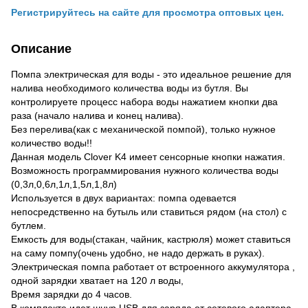
Регистрируйтесь на сайте для просмотра оптовых цен.
Описание
Помпа электрическая для воды - это идеальное решение для
налива необходимого количества воды из бутля. Вы
контролируете процесс набора воды нажатием кнопки два
раза (начало налива и конец налива).
Без перелива(как с механической помпой), только нужное
количество воды!!
Данная модель Clover K4 имеет сенсорные кнопки нажатия.
Возможность программирования нужного количества воды
(0,3л,0,6л,1л,1,5л,1,8л)
Используется в двух вариантах: помпа одевается
непосредственно на бутыль или ставиться рядом (на стол) с
бутлем.
Емкость для воды(стакан, чайник, кастрюля) может ставиться
на саму помпу(очень удобно, не надо держать в руках).
Электрическая помпа работает от встроенного аккумулятора ,
одной зарядки хватает на 120 л воды,
Время зарядки до 4 часов.
В комплекте идет шнур USB для заряда от сетевого адаптера,