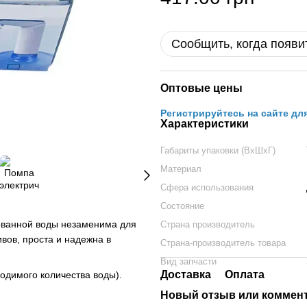
Сообщить, когда появи
Оптовые цены
Регистрируйтесь на сайте дл
Характеристики
Габариты упаковки (ВхШхГ)
Материал
Сфера использования
Состояние
рованной воды незаменима для
Страна производитель
вов, проста и надежна в
Страна-производитель товара
Вид запчасти
Доставка
Оплата
ходимого количества воды).
Новый отзыв или коммен