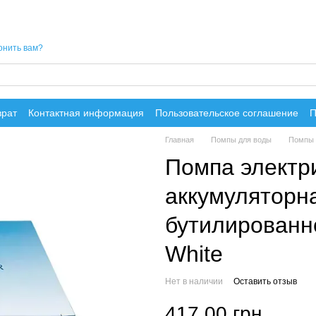
онить вам?
врат
Контактная информация
Пользовательское соглашение
П
Главная
Помпы для воды
Помпы 
Помпа электр
аккумуляторн
бутилированн
White
Нет в наличии
Оставить отзыв
417.00 грн