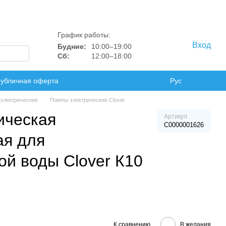
График работы:
Вход
Будние:
10:00–19:00
Сб:
12:00–18:00
убличная оферта
Рус
электрические
Помпы электрические Clover
ическая
Артикул
C0000001626
ая для
ой воды Clover К10
К сравнению
В желания