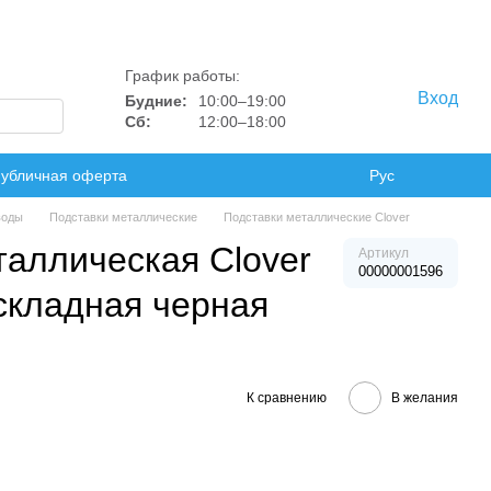
График работы:
Вход
Будние:
10:00–19:00
Сб:
12:00–18:00
убличная оферта
Рус
воды
Подставки металлические
Подставки металлические Clover
таллическая Сlover
Артикул
00000001596
складная черная
К сравнению
В желания