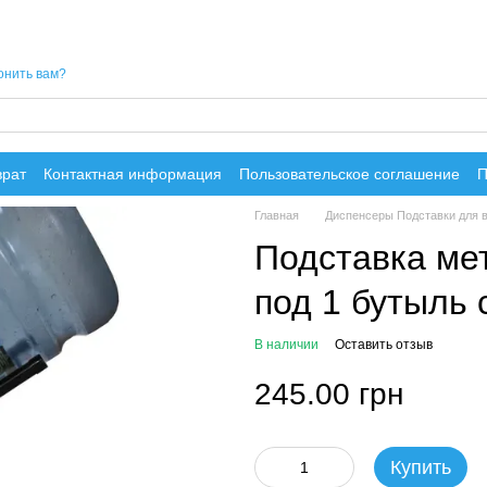
онить вам?
врат
Контактная информация
Пользовательское соглашение
П
Главная
Диспенсеры Подставки для 
Подставка ме
под 1 бутыль 
В наличии
Оставить отзыв
245.00 грн
Купить