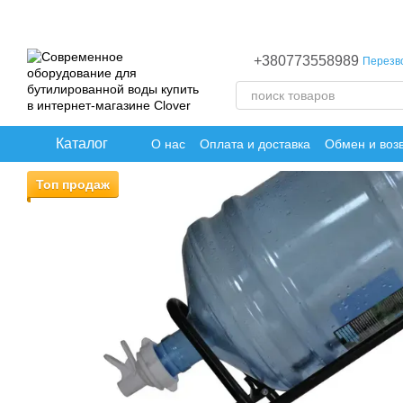
Перейти к основному контенту
+380773558989
Перезв
Каталог
О нас
Оплата и доставка
Обмен и воз
Топ продаж