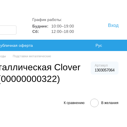
График работы:
Вход
Будние:
10:00–19:00
Сб:
12:00–18:00
убличная оферта
Рус
воды
Подставки металлические
таллическая Сlover
Артикул
1303057064
(00000000322)
К сравнению
В желания