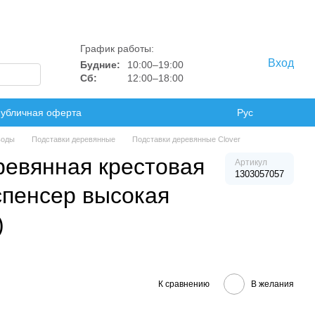
График работы:
Вход
Будние:
10:00–19:00
Сб:
12:00–18:00
убличная оферта
Рус
воды
Подставки деревянные
Подставки деревянные Clover
ревянная крестовая
Артикул
1303057057
спенсер высокая
)
К сравнению
В желания