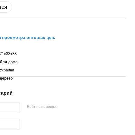
тся
я просмотра оптовых цен.
71х33х33
Для дома
Украина
дерево
тарий
Войти с помощью