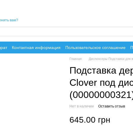
онить вам?
врат
Контактная информация
Пользовательское соглашение
П
Главная
Диспенсеры Подставки для 
Подставка де
Clover под ди
(00000000321
Нет в наличии
Оставить отзыв
645.00 грн