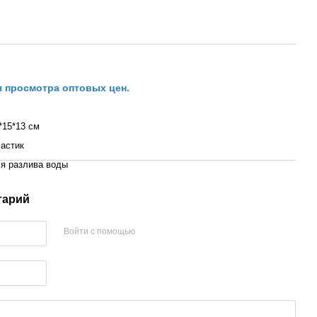
я просмотра оптовых цен.
*15*13 см
астик
я разлива воды
тарий
Войти с помощью