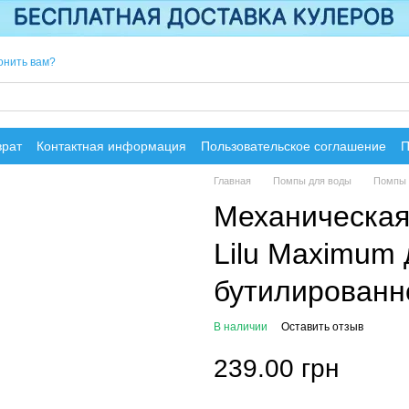
онить вам?
врат
Контактная информация
Пользовательское соглашение
П
Главная
Помпы для воды
Помпы 
Механическая
Lilu Maximum 
бутилированн
В наличии
Оставить отзыв
239.00 грн