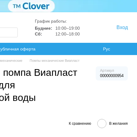
График работы:
Вход
Будние:
10:00–19:00
Сб:
12:00–18:00
убличная оферта
Рус
механические
Помпы механические Виапласт
 помпа Виапласт
Артикул
00000000954
для
ой воды
К сравнению
В желания