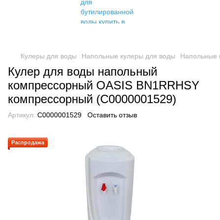
Кулеры для воды
Напольные кулеры для воды
Напольные 
Кулер для воды напольный
компрессорный OASIS BN1RRHSY
компрессорный (C0000001529)
Артикул:
C0000001529
Оставить отзыв
Распродажа