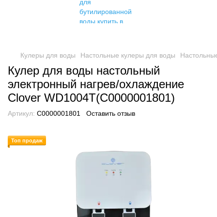
Кулеры для воды
Настольные кулеры для воды
Настольные
Кулер для воды настольный
электронный нагрев/охлаждение
Clover WD1004T(C0000001801)
Артикул:
C0000001801
Оставить отзыв
Топ продаж