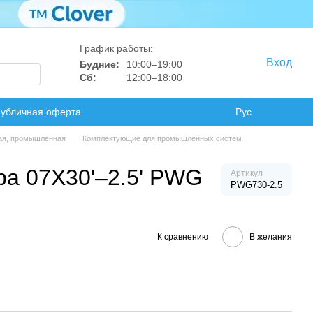
График работы:
Вход
Будние:
10:00–19:00
Сб:
12:00–18:00
убличная оферта
Рус
ая, промышленная
Комплектующие для промышленных систем
ра 07X30'–2.5' PWG
Артикул
PWG730-2.5
К сравнению
В желания