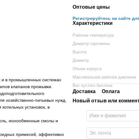
Оптовые цены
Регистрируйтесь на сайте дл
Характеристики
Рабочая температура
Диаметр горловины
Высота
Диаметр
Объем корпуса
Максимальное рабочее давление
к и в промышленных системах
Вес пустого баллона
типов клапанов промывки.
Доставка
Оплата
одоподготовительного
ля хозяйственно-питьевых нужд,
Новый отзыв или коммен
 котельных установок, в
оль, ионообменные смолы и
вредных примесей, эффективно