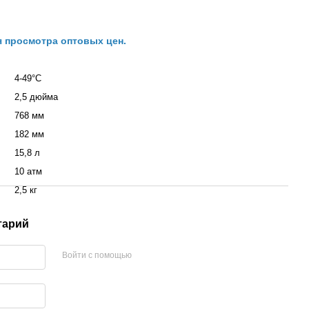
я просмотра оптовых цен.
4-49°С
2,5 дюйма
768 мм
182 мм
15,8 л
10 атм
2,5 кг
тарий
Войти с помощью