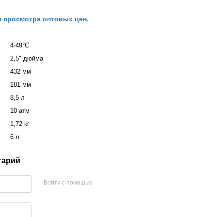
я просмотра оптовых цен.
4-49°С
2,5" дюйма
432 мм
181 мм
8,5 л
10 атм
1,72 кг
6 л
тарий
Войти с помощью