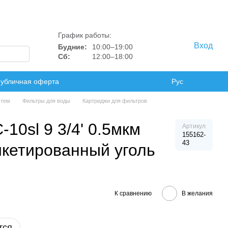
График работы:
Вход
Будние:
10:00–19:00
Сб:
12:00–18:00
убличная оферта
Рус
стем
Фильтры для воды
Картриджи для фильтров
10sl 9 3/4' 0.5мкм
Артикул
155162-
43
икетированный уголь
К сравнению
В желания
тся