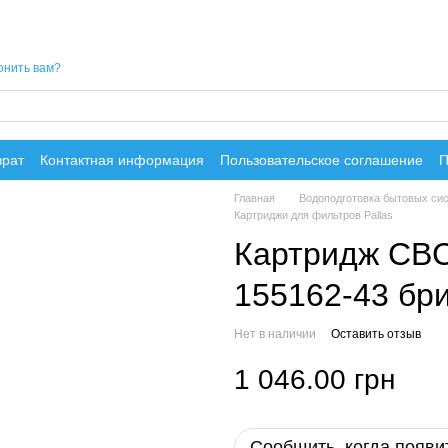
онить вам?
врат
Контактная информация
Пользовательское соглашение
П
Главная
Водоподготовка бытовых си
Картриджи для фильтров Pallas
Картридж CBC-
155162-43 бр
Нет в наличии
Оставить отзыв
1 046.00 грн
Сообщить, когда появи