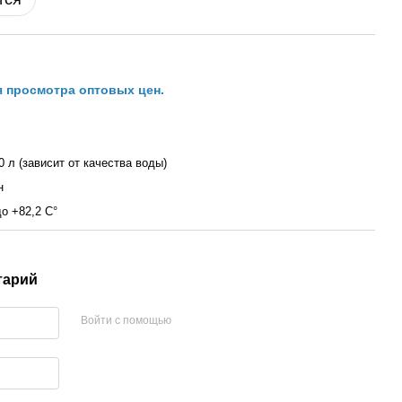
я просмотра оптовых цен.
0 л (зависит от качества воды)
н
до +82,2 С°
тарий
Войти с помощью