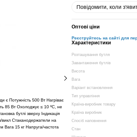
Повідомити, коли з'яви
Оптові ціни
Реєструйтесь на сайті для пе
Характеристики
Розташування бутля
Завантаження бутлів
Висота
Вага
Варіант встановлення
Тип управління
и є Потужність 500 Вт Нагріває
Країна-виробник товару
ь 85 Вт Охолоджує ≤ 10 ºС, не
Країна виробник
ановка бутлі зверху Індикація
л/викл Стаканодержатели на
Спосіб наповнення
м Вага 15 кг Напруга/частота
Стан