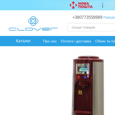
Перейти до основного контенту
+380773558989
Передз
Каталог
Про нас
Оплата і доставка
Обмін та п