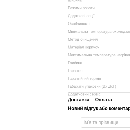
Ширина
Режими роботи
Додаткові опції
Особливості
Мінімальна температура охолодже
Метод очищення
Матеріал корпусу
Максимальна температура нагріва
Глибина
Гарантія
Гарантійний термін
Габарити упаковки (ВхШхГ)
Додатковий сервіс
Доставка
Оплата
Новий відгук або комента