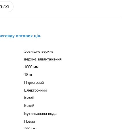
ться
регляду оптових цін.
Зовнішнє верхнє
верхнє завантаження
1000 мм
18 кг
Підлоговий
Електронний
Китай
Китай
Бутильована вода
Новий