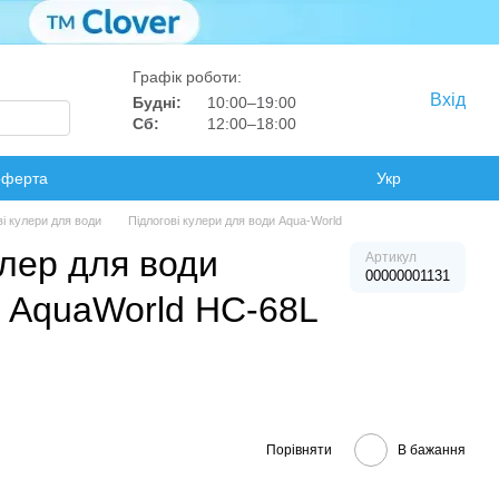
Графік роботи:
Вхід
Будні:
10:00–19:00
Сб:
12:00–18:00
оферта
Укр
ві кулери для води
Підлогові кулери для води Aqua-World
лер для води
Артикул
00000001131
 AquaWorld HC-68L
Порівняти
В бажання