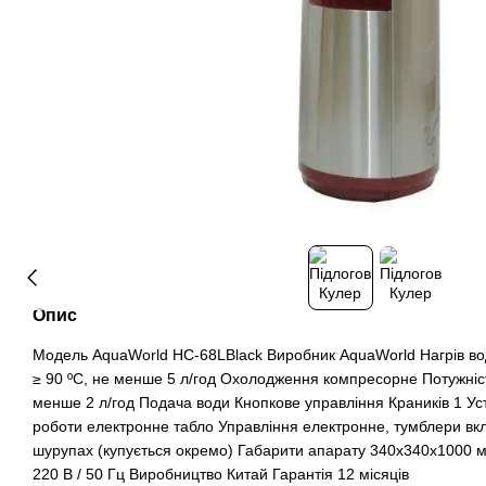
Опис
Модель AquaWorld HC-68LBlack Виробник AquaWorld Нагрів вод
≥ 90 ºС, не менше 5 л/год Охолодження компресорне Потужніст
менше 2 л/год Подача води Кнопкове управління Краників 1 Уст
роботи електронне табло Управління електронне, тумблери вк
шурупах (купується окремо) Габарити апарату 340х340х1000 м
220 В / 50 Гц Виробництво Китай Гарантія 12 місяців