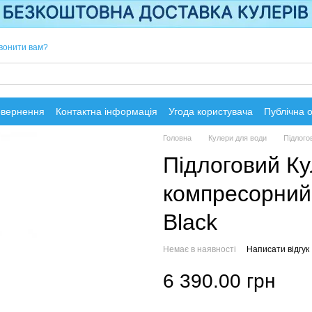
вонити вам?
овернення
Контактна інформація
Угода користувача
Публічна 
Головна
Кулери для води
Підлого
Підлоговий Ку
компресорний
Black
Немає в наявності
Написати відгук
6 390.00 грн