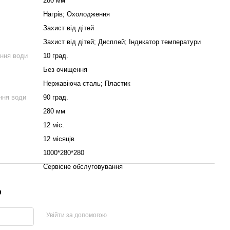
280 мм
Нагрів; Охолодження
Захист від дітей
Захист від дітей; Дисплей; Індикатор температури
ння води
10 град.
Без очищення
Нержавіюча сталь; Пластик
ння води
90 град.
280 мм
12 міс.
12 місяців
1000*280*280
Сервісне обслуговування
р
Увійти за допомогою