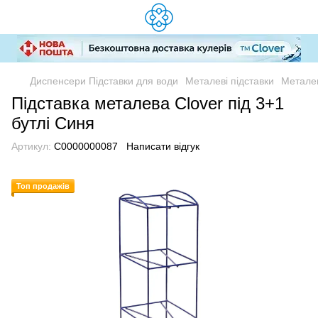
Диспенсери Підставки для води
Металеві підставки
Металев
Підставка металева Clover під 3+1
бутлі Синя
Артикул:
C0000000087
Написати відгук
Топ продажів