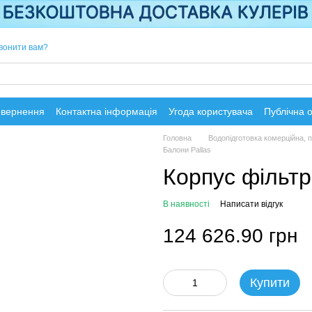
вонити вам?
овернення
Контактна інформація
Угода користувача
Публічна 
Головна
Водопідготовка комерційна,
Балони Pallas
Корпус фільтра
В наявності
Написати відгук
124 626.90 грн
Купити