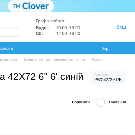
Графік роботи:
Вхід
Будні:
10:00–19:00
Сб:
12:00–18:00
оферта
Укр
 промислова
Комплектуючі для промислових систем
Балони
 42X72 6'' 6' синій
Артикул
PWG4272-6T/B
Порівняти
В бажання