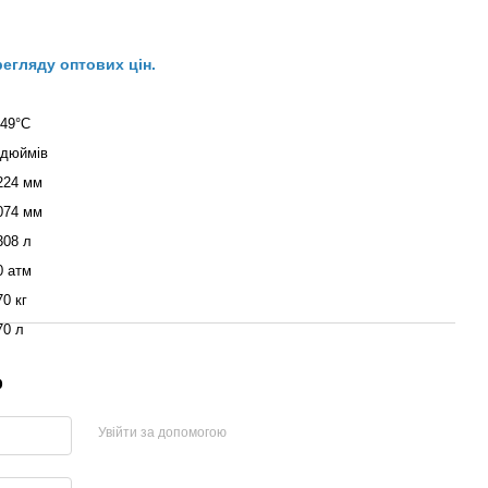
регляду оптових цін.
-49°С
 дюймів
224 мм
074 мм
308 л
0 атм
70 кг
70 л
р
Увійти за допомогою