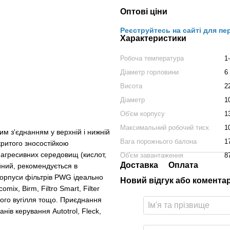
Оптові ціни
Реєструйтесь на сайті для пе
Характеристики
Робоча температура
1
Діаметр горловини
6
Висота
2
Діаметр
1
Об'єм корпусу
1
Максимальний робочий тиск
1
м з'єднанням у верхній і нижній
Вага порожнього балона
1
окритого зносостійкою
о агресивних середовищ (кислот,
Об'єм завантаження
8
Доставка
Оплата
ійний, рекомендується в
 Корпуси фільтрів PWG ідеально
Новий відгук або комента
ix, Birm, Filtro Smart, Filter
ного вугілля тощо. Приєднання
нів керування Autotrol, Fleck,