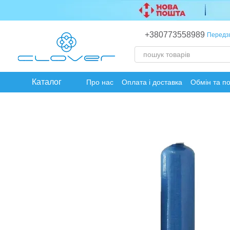
Перейти до основного контенту
+380773558989
Передз
Каталог
Про нас
Оплата і доставка
Обмін та п