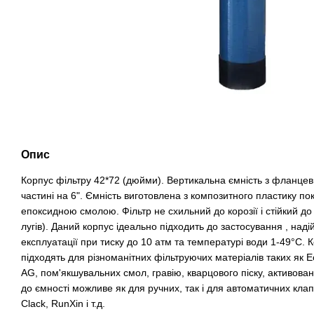
Опис
Корпус фільтру 42*72 (дюйми). Вертикальна ємність з фланцеви
частині на 6". Ємність виготовлена ​​з композитного пластику п
епоксидною смолою. Фільтр не схильний до корозії і стійкий д
лугів). Даний корпус ідеально підходить до застосування , над
експлуатації при тиску до 10 атм та температурі води 1-49°С.
підходять для різноманітних фільтруючих матеріалів таких як Ecom
AG, пом'якшувальних смол, гравію, кварцового піску, активова
до ємності можливе як для ручних, так і для автоматичних клапа
Clack, RunXin і т.д.