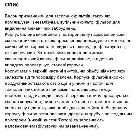
Опис
Балон призначений для засипних фільтрів, таких як:
пом'якшувач, знезалізувач, вугільний фільтр, фільтри для
видалення механічних забруднень.
Корпус балона виконаний з поліпропілену і армований зовні
склопластиковою ниткою просоченою епоксидною смолою, не
схильний до корозії та не виділяє в рідину, що фільтрується,
ніяких речовин. За технічними характеристиками
склопластиковий корпус фільтра дорівнює, а в деяких
випадках перевершує, сталеві корпуси.
Корпус має у верхній частині внутрішню різьбу, діаметр якої
залежить від типорозміру балона. Корпуси фільтрів високої
продуктивності мають отвір ще й у нижній частині для
технологічних потреб при заміні наповнювача і якщо
необхідна подача води знизу. У верхню частину приєднується
клапан керування, нижня частина балона встановлюється на
спеціальну підставку, яка необхідна для стійкості. Всередину
корпусу фільтра встановлюють дренажну трубу з розподільним
пристроєм (нижній дистриб'ютор) та заповнюють
наповнювачем (фільтруючим завантаженням).