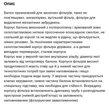
Опис
Балон призначений для засипних фільтрів, таких як:
пом'якшувач, знезалізувач, вугільний фільтр, фільтри для
видалення механічних забруднень.
Корпус балона виконаний з поліпропілену і армований зовні
склопластиковою ниткою просоченою епоксидною смолою, не
схильний до корозії та не виділяє в рідину, що фільтрується,
ніяких речовин. За технічними характеристиками
склопластиковий корпус фільтра дорівнює, а в деяких
випадках перевершує, сталеві корпуси.
Корпус має у верхній частині внутрішню різьбу, діаметр якої
залежить від типорозміру балона. Корпуси фільтрів високої
продуктивності мають отвір ще й у нижній частині для
технологічних потреб при заміні наповнювача і якщо
необхідна подача води знизу. У верхню частину приєднується
клапан керування, нижня частина балона встановлюється на
спеціальну підставку, яка необхідна для стійкості. Всередину
корпусу фільтра встановлюють дренажну трубу з розподільним
пристроєм (нижній дистриб'ютор) та заповнюють
наповнювачем (фільтруючим завантаженням).