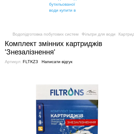
Водопідготовка побутових систем
Фільтри для води
Картрид
Комплект змінних картриджів
'Знезалізнення'
Артикул:
FLTKZ3
Написати відгук