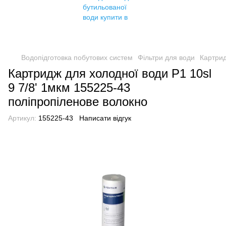
Водопідготовка побутових систем
Фільтри для води
Картрид
Картридж для холодної води P1 10sl
9 7/8' 1мкм 155225-43
поліпропіленове волокно
Артикул:
155225-43
Написати відгук