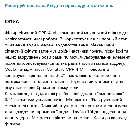
Реєструйтесь на сайті для перегляду оптових цін.
Опис
Фільтр сітчастий CPF-4-M - компактний механічний фільтр для
напівавтоматичної роботи. Використовується як перший етап
очищення води у мережі водопостачання. Механічний
сітчастий фільтр затримує дрібні частинки ґрунту, піску, іржі та
інших забруднень розмірами 40 мкм. Фільтрувальний елемент
може використовуватись кілька разів (промивається водою).
Особливі відмінності Canature CPF-4-M:- Поворотна
конструкція кріплення на 360° - можливість встановлення
вертикально та горизонтально.- Вбудований манометр для
візуального відображення тиску води
Комплектація:- Додаткові різьбові під'єднання "американка"
3/4" з кільцями ущільнювачів.- Манометр.- Фільтрувальний
елемент зі сталі.- Зливний штуцер із поворотним механізмом
для відведення промивної води.- Трубка 1/4 для під'єднання
до штуцера.- Металеве кріплення до стіни.- Ключ до корпусу
фільтра.