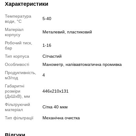
Характеристики
Температура
5-40
води, °С
Матеріал
Металевий, пластиковий
корпусу
Робочий тиск,
1-16
бар
Тип корпуса
Сітчастий
Особливості
Манометр, напівавтоматична промивка
Продуктивність,
4
м3/год
Габаритні
розміри
446х210х131
(ДхШхВ), мм
Фільтруючий
Сітка 40 мкм
матеріал
Тип фільтрації
Механічна очистка
Відгуки