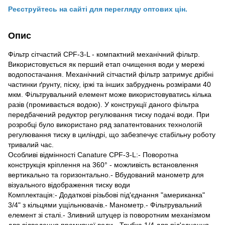
Реєструйтесь на сайті для перегляду оптових цін.
Опис
Фільтр сітчастий CPF-3-L - компактний механічний фільтр.
Використовується як перший етап очищення води у мережі
водопостачання. Механічний сітчастий фільтр затримує дрібні
частинки ґрунту, піску, іржі та інших забруднень розмірами 40
мкм. Фільтрувальний елемент може використовуватись кілька
разів (промивається водою). У конструкції даного фільтра
передбачений редуктор регулювання тиску подачі води. При
розробці було використано ряд запатентованих технологій
регулювання тиску в циліндрі, що забезпечує стабільну роботу
тривалий час.
Особливі відмінності Canature CPF-3-L:- Поворотна
конструкція кріплення на 360° - можливість встановлення
вертикально та горизонтально.- Вбудований манометр для
візуального відображення тиску води
Комплектація:- Додаткові різьбові під'єднання "американка"
3/4" з кільцями ущільнювачів.- Манометр.- Фільтрувальний
елемент зі сталі.- Зливний штуцер із поворотним механізмом
для відведення промивної води.- Трубка 1/4 для під'єднання