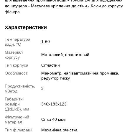
до штуцера.- Металеве кріплення до стіни.- Ключ до корпусу
фільтра.
Характеристики
Температура
1-60
води, °С
Матеріал
Металевий, пластиковий
корпусу
Тип корпуса
Сітчастий
Особливості
Манометр, напівавтоматична промивка,
редуктор тиску
Продуктивність,
3
м3/год
Габаритні
розміри
346х183х123
(ДхШхВ), мм
Фільтруючий
Сітка 40 мкм
матеріал
Тип фільтрації
Механічна очистка